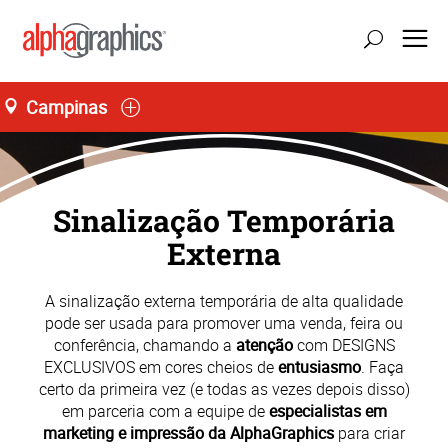
Campinas
Seg-Sex 08:00 às 18:00, Sáb 09:00 às 11:30
55 (19) 3243-3994
Sinalização Temporária
Externa
A sinalização externa temporária de alta qualidade
pode ser usada para promover uma venda, feira ou
conferência, chamando a
atenção
com DESIGNS
EXCLUSIVOS em cores cheios de
entusiasmo
. Faça
certo da primeira vez (e todas as vezes depois disso)
em parceria com a equipe de
especialistas em
marketing e impressão da AlphaGraphics
para criar