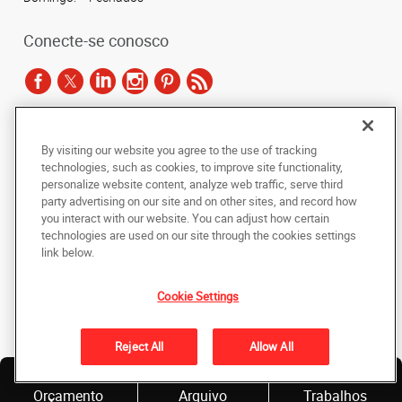
Conecte-se conosco
De acordo com as leis de direitos autorais, esta documentação não pode ser
By visiting our website you agree to the use of tracking
copiada, fotocopiada, reproduzida, traduzida ou reduzida a qualquer meio
technologies, such as cookies, to improve site functionality,
eletrônico ou forma legível por máquina, no todo ou em parte, sem o
personalize website content, analyze web traffic, serve third
consentimento prévio por escrito da AlphaGraphics Brasil.
party advertising on our site and on other sites, and record how
you interact with our website. You can adjust how certain
Copyright © 2024 AlphaGraphics Printshops do Brasil. Todos os direitos
technologies are used on our site through the cookies settings
reservados.
link below.
Av. Francisco Jose de Camargo Andrade, 83 - Jardim Chapadao
,
Campinas
,
Sao Paulo
13070-055
BR
Cookie Settings
De volta ao topo
Reject All
Allow All
Política de Privacidade
Solicite
Envie um
Nossos
Orçamento
Arquivo
Trabalhos